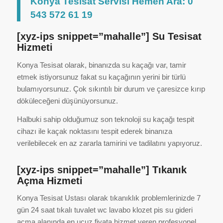
Konya Tesisat Servisi Hemen Ara: 0
543 572 61 19
[xyz-ips snippet=”mahalle”] Su Tesisat
Hizmeti
Konya Tesisat olarak, binanızda su kaçağı var, tamir
etmek istiyorsunuz fakat su kaçağının yerini bir türlü
bulamıyorsunuz. Çok sıkıntılı bir durum ve çaresizce kırıp
döküleceğeni düşünüyorsunuz.
Halbuki sahip olduğumuz son teknoloji su kaçağı tespit
cihazı ile kaçak noktasını tespit ederek binanıza
verilebilecek en az zararla tamirini ve tadilatını yapıyoruz.
[xyz-ips snippet=”mahalle”] Tıkanık
Açma Hizmeti
Konya Tesisat Ustası olarak tıkanıklık problemlerinizde 7
gün 24 saat tıkalı tuvalet wc lavabo klozet pis su gideri
açma alanında en ucuz fiyata hizmet veren profesyonel