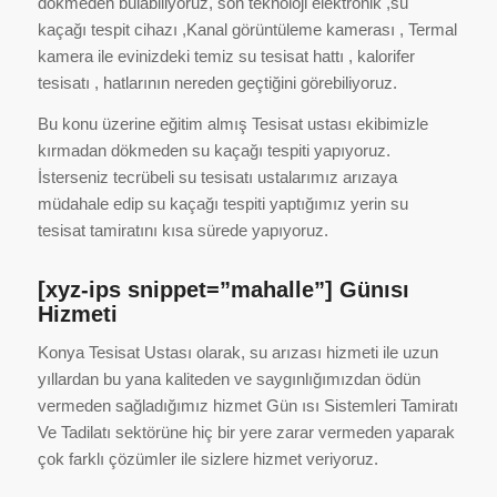
dökmeden bulabiliyoruz, son teknoloji elektronik ,su
kaçağı tespit cihazı ,Kanal görüntüleme kamerası , Termal
kamera ile evinizdeki temiz su tesisat hattı , kalorifer
tesisatı , hatlarının nereden geçtiğini görebiliyoruz.
Bu konu üzerine eğitim almış Tesisat ustası ekibimizle
kırmadan dökmeden su kaçağı tespiti yapıyoruz.
İsterseniz tecrübeli su tesisatı ustalarımız arızaya
müdahale edip su kaçağı tespiti yaptığımız yerin su
tesisat tamiratını kısa sürede yapıyoruz.
[xyz-ips snippet=”mahalle”] Günısı
Hizmeti
Konya Tesisat Ustası olarak, su arızası hizmeti ile uzun
yıllardan bu yana kaliteden ve saygınlığımızdan ödün
vermeden sağladığımız hizmet Gün ısı Sistemleri Tamiratı
Ve Tadilatı sektörüne hiç bir yere zarar vermeden yaparak
çok farklı çözümler ile sizlere hizmet veriyoruz.