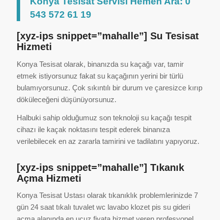
Konya Tesisat Servisi Hemen Ara: 0
543 572 61 19
[xyz-ips snippet=”mahalle”] Su Tesisat
Hizmeti
Konya Tesisat olarak, binanızda su kaçağı var, tamir
etmek istiyorsunuz fakat su kaçağının yerini bir türlü
bulamıyorsunuz. Çok sıkıntılı bir durum ve çaresizce kırıp
döküleceğeni düşünüyorsunuz.
Halbuki sahip olduğumuz son teknoloji su kaçağı tespit
cihazı ile kaçak noktasını tespit ederek binanıza
verilebilecek en az zararla tamirini ve tadilatını yapıyoruz.
[xyz-ips snippet=”mahalle”] Tıkanık
Açma Hizmeti
Konya Tesisat Ustası olarak tıkanıklık problemlerinizde 7
gün 24 saat tıkalı tuvalet wc lavabo klozet pis su gideri
açma alanında en ucuz fiyata hizmet veren profesyonel