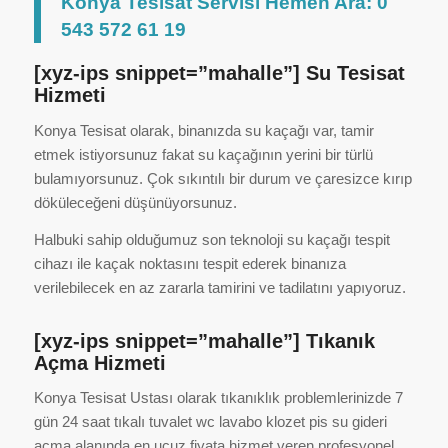
Konya Tesisat Servisi Hemen Ara: 0
543 572 61 19
[xyz-ips snippet=”mahalle”] Su Tesisat
Hizmeti
Konya Tesisat olarak, binanızda su kaçağı var, tamir
etmek istiyorsunuz fakat su kaçağının yerini bir türlü
bulamıyorsunuz. Çok sıkıntılı bir durum ve çaresizce kırıp
döküleceğeni düşünüyorsunuz.
Halbuki sahip olduğumuz son teknoloji su kaçağı tespit
cihazı ile kaçak noktasını tespit ederek binanıza
verilebilecek en az zararla tamirini ve tadilatını yapıyoruz.
[xyz-ips snippet=”mahalle”] Tıkanık
Açma Hizmeti
Konya Tesisat Ustası olarak tıkanıklık problemlerinizde 7
gün 24 saat tıkalı tuvalet wc lavabo klozet pis su gideri
açma alanında en ucuz fiyata hizmet veren profesyonel