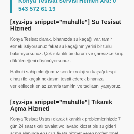
Konya Tesisat Servisi Hemen Ara: 0
543 572 61 19
[xyz-ips snippet=”mahalle”] Su Tesisat
Hizmeti
Konya Tesisat olarak, binanızda su kaçağı var, tamir
etmek istiyorsunuz fakat su kaçağının yerini bir türlü
bulamıyorsunuz. Çok sıkıntılı bir durum ve çaresizce kırıp
döküleceğeni düşünüyorsunuz.
Halbuki sahip olduğumuz son teknoloji su kaçağı tespit
cihazı ile kaçak noktasını tespit ederek binanıza
verilebilecek en az zararla tamirini ve tadilatını yapıyoruz.
[xyz-ips snippet=”mahalle”] Tıkanık
Açma Hizmeti
Konya Tesisat Ustası olarak tıkanıklık problemlerinizde 7
gün 24 saat tıkalı tuvalet wc lavabo klozet pis su gideri
açma alanında en ucuz fiyata hizmet veren profesyonel