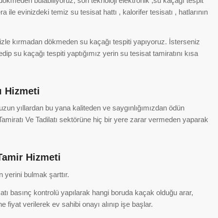
dökmeden bulabiliyoruz, son teknoloji elektronik ,su kaçağı tespit
e evinizdeki temiz su tesisat hattı , kalorifer tesisatı , hatlarının
mizle kırmadan dökmeden su kaçağı tespiti yapıyoruz. İsterseniz
dip su kaçağı tespiti yaptığımız yerin su tesisat tamiratını kısa
ı Hizmeti
e uzun yıllardan bu yana kaliteden ve saygınlığımızdan ödün
amiratı Ve Tadilatı sektörüne hiç bir yere zarar vermeden yaparak
Tamir Hizmeti
yerini bulmak şarttır.
atı basınç kontrolü yapılarak hangi boruda kaçak olduğu arar,
 fiyat verilerek ev sahibi onayı alınıp işe başlar.