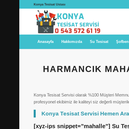
Konya Tesisat Ustası
Anasayfa
Hakkımızda
Su Tesisat
Şofben
HARMANCIK MAHAL
Konya Tesisat Servisi olarak %100 Müşteri Memnun
profesyonel ekibimiz ile kaliteyi siz değerli müşter
Konya Tesisat Servisi Hemen Ara
[xyz-ips snippet=”mahalle”] Su Te