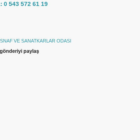
: 0 543 572 61 19
 ESNAF VE SANATKARLAR ODASI
gönderiyi paylaş