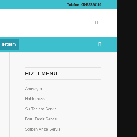
Telefon: 05435726119
İletişim
HIZLI MENÜ
Anasayfa
Hakkımızda
Su Tesisat Servisi
Boru Tamir Servisi
Şofben Arıza Servisi