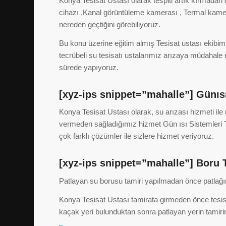
Konya Tesisat Ustası olarak tespiti artık kırmadan 
cihazı ,Kanal görüntüleme kamerası , Termal kamera il
nereden geçtiğini görebiliyoruz.
Bu konu üzerine eğitim almış Tesisat ustası ekibi
tecrübeli su tesisatı ustalarımız arızaya müdahale e
sürede yapıyoruz.
[xyz-ips snippet=”mahalle”] Günıs
Konya Tesisat Ustası olarak, su arızası hizmeti il
vermeden sağladığımız hizmet Gün ısı Sistemleri T
çok farklı çözümler ile sizlere hizmet veriyoruz.
[xyz-ips snippet=”mahalle”] Boru 
Patlayan su borusu tamiri yapılmadan önce patlağın 
Konya Tesisat Ustası tamirata girmeden önce tesis
kaçak yeri bulunduktan sonra patlayan yerin tamirine