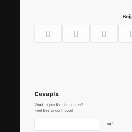
Beğe
Cevapla
Want to join the discussion?
Feel free to contribute!
*
Ad