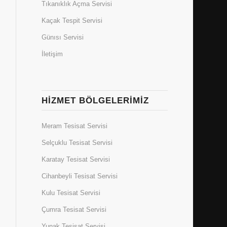
Tıkanıklık Açma Servisi
Kaçak Tespit Servisi
Günısı Servisi
İletişim
HIZMET BÖLGELERIMIZ
Meram Tesisat Servisi
Selçuklu Tesisat Servisi
Karatay Tesisat Servisi
Cihanbeyli Tesisat Servisi
Kulu Tesisat Servisi
Çumra Tesisat Servisi
Yunak Tesisat Servisi