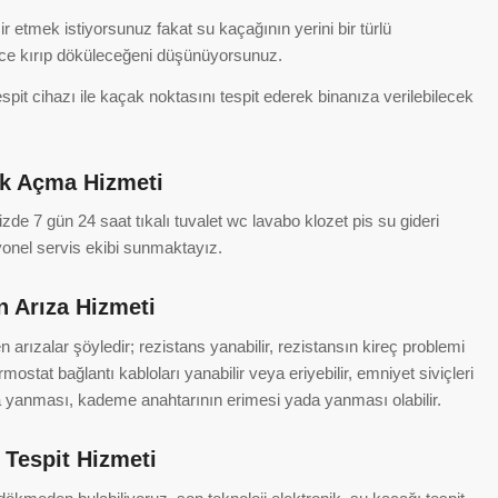
r etmek istiyorsunuz fakat su kaçağının yerini bir türlü
zce kırıp döküleceğeni düşünüyorsunuz.
pit cihazı ile kaçak noktasını tespit ederek binanıza verilebilecek
ık Açma Hizmeti
zde 7 gün 24 saat tıkalı tuvalet wc lavabo klozet pis su gideri
onel servis ekibi sunmaktayız.
n Arıza Hizmeti
en arızalar şöyledir; rezistans yanabilir, rezistansın kireç problemi
termostat bağlantı kabloları yanabilir veya eriyebilir, emniyet siviçleri
eya yanması, kademe anahtarının erimesi yada yanması olabilir.
 Tespit Hizmeti