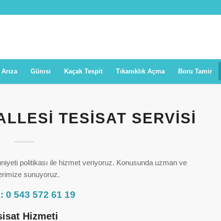
 Arıza
Günısı
Kaçak Tespit
Tıkanıklık Açma
Boru Tamir
LESI TESISAT SERVISI
iyeti politikası ile hizmet veriyoruz. Konusunda uzman ve
ilerimize sunuyoruz.
: 0 543 572 61 19
sisat Hizmeti