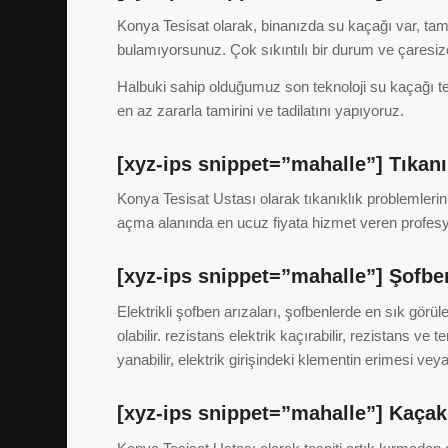
Konya Tesisat olarak, binanızda su kaçağı var, tami
bulamıyorsunuz. Çok sıkıntılı bir durum ve çaresi
Halbuki sahip olduğumuz son teknoloji su kaçağı tes
en az zararla tamirini ve tadilatını yapıyoruz.
[xyz-ips snippet=”mahalle”] Tıkan
Konya Tesisat Ustası olarak tıkanıklık problemlerini
açma alanında en ucuz fiyata hizmet veren profesy
[xyz-ips snippet=”mahalle”] Şofbe
Elektrikli şofben arızaları, şofbenlerde en sık görül
olabilir. rezistans elektrik kaçırabilir, rezistans ve 
yanabilir, elektrik girişindeki klementin erimesi v
[xyz-ips snippet=”mahalle”] Kaçak