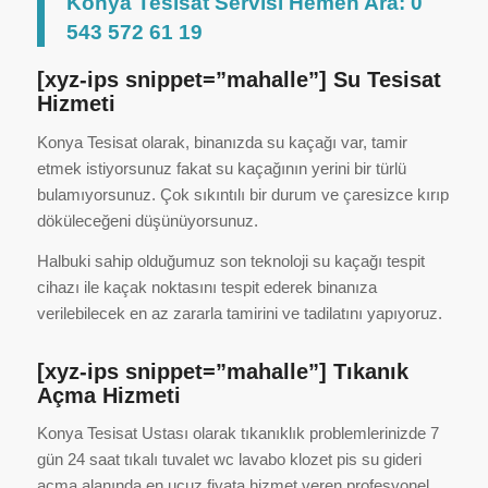
Konya Tesisat Servisi Hemen Ara: 0
543 572 61 19
[xyz-ips snippet=”mahalle”] Su Tesisat
Hizmeti
Konya Tesisat olarak, binanızda su kaçağı var, tamir
etmek istiyorsunuz fakat su kaçağının yerini bir türlü
bulamıyorsunuz. Çok sıkıntılı bir durum ve çaresizce kırıp
döküleceğeni düşünüyorsunuz.
Halbuki sahip olduğumuz son teknoloji su kaçağı tespit
cihazı ile kaçak noktasını tespit ederek binanıza
verilebilecek en az zararla tamirini ve tadilatını yapıyoruz.
[xyz-ips snippet=”mahalle”] Tıkanık
Açma Hizmeti
Konya Tesisat Ustası olarak tıkanıklık problemlerinizde 7
gün 24 saat tıkalı tuvalet wc lavabo klozet pis su gideri
açma alanında en ucuz fiyata hizmet veren profesyonel