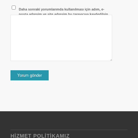
Daha sonraki yorumlarımda kullanılması için adım, e-
posta adresim ve site adresim bu tarayıcıya kaydedilsin.
HIZMET POLITIKAMIZ