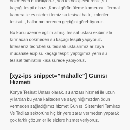
dökmeden bulabiliyoruz, son teknoloji elektronik ,su
kaçağı tespit cihazı ,Kanal görüntüleme kamerası , Termal
kamera ile evinizdeki temiz su tesisat hattı , kalorifer
tesisatı , hatlarının nereden geçtiğini görebiliyoruz.
Bu konu üzerine eğitim almış Tesisat ustası ekibimizle
kırmadan dökmeden su kaçağı tespiti yapıyoruz.
İsterseniz tecrübeli su tesisatı ustalarımız arızaya
müdahale edip su kaçağı tespiti yaptığımız yerin su
tesisat tamiratını kısa sürede yapıyoruz.
[xyz-ips snippet=”mahalle”] Günısı
Hizmeti
Konya Tesisat Ustası olarak, su arızası hizmeti ile uzun
yıllardan bu yana kaliteden ve saygınlığımızdan ödün
vermeden sağladığımız hizmet Gün ısı Sistemleri Tamiratı
Ve Tadilatı sektörüne hiç bir yere zarar vermeden yaparak
çok farklı çözümler ile sizlere hizmet veriyoruz.